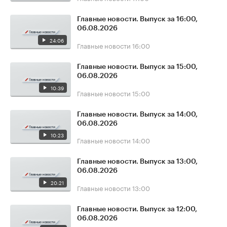
Главные новости. Выпуск за 16:00,
06.08.2026
24:06
Главные новости
16:00
Главные новости. Выпуск за 15:00,
06.08.2026
10:39
Главные новости
15:00
Главные новости. Выпуск за 14:00,
06.08.2026
10:23
Главные новости
14:00
Главные новости. Выпуск за 13:00,
06.08.2026
20:21
Главные новости
13:00
Главные новости. Выпуск за 12:00,
06.08.2026