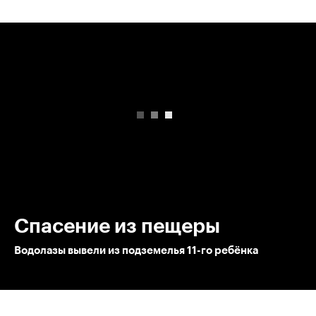
00:00
/
00:00
Спасение из пещеры
Водолазы вывели из подземелья 11-го ребёнка