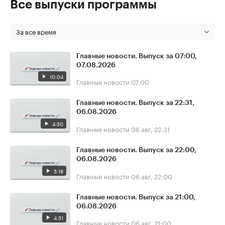
Все выпуски программы
За все время
Главные новости. Выпуск за 07:00,
07.08.2026
10:04
Главные новости
07:00
Главные новости. Выпуск за 22:31,
06.08.2026
4:50
Главные новости
06 авг, 22:31
Главные новости. Выпуск за 22:00,
06.08.2026
5:18
Главные новости
06 авг, 22:00
Главные новости. Выпуск за 21:00,
06.08.2026
4:51
Главные новости
06 авг, 21:00