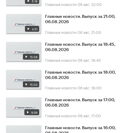
5:18
Главные новости
06 авг, 22:00
Главные новости. Выпуск за 21:00,
06.08.2026
4:51
Главные новости
06 авг, 21:00
Главные новости. Выпуск за 18:45,
06.08.2026
15:08
Главные новости
06 авг, 18:45
Главные новости. Выпуск за 18:00,
06.08.2026
15:03
Главные новости
06 авг, 18:00
Главные новости. Выпуск за 17:00,
06.08.2026
9:56
Главные новости
06 авг, 17:00
Главные новости. Выпуск за 16:00,