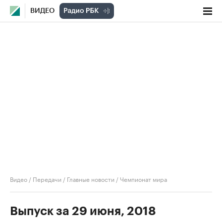
ВИДЕО
Видео
/
Передачи
/
Главные новости
/
Чемпионат мира
Выпуск за 29 июня, 2018