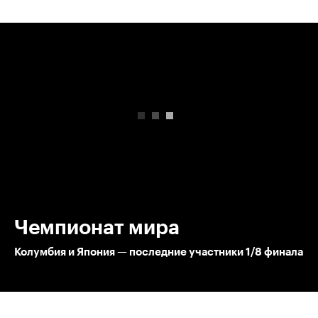
00:00
/
00:00
Чемпионат мира
Колумбия и Япония — последние участники 1/8 финала