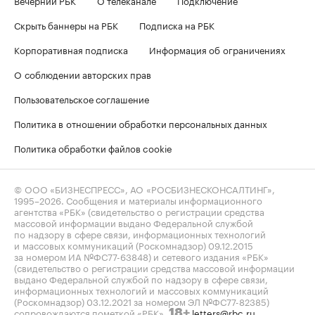
Скрыть баннеры на РБК
Подписка на РБК
Корпоративная подписка
Информация об ограничениях
О соблюдении авторских прав
Пользовательское соглашение
Политика в отношении обработки персональных данных
Политика обработки файлов cookie
© ООО «БИЗНЕСПРЕСС», АО «РОСБИЗНЕСКОНСАЛТИНГ»,
1995–2026
. Сообщения и материалы информационного
агентства «РБК» (свидетельство о регистрации средства
массовой информации выдано Федеральной службой
по надзору в сфере связи, информационных технологий
и массовых коммуникаций (Роскомнадзор) 09.12.2015
за номером ИА №ФС77-63848) и сетевого издания «РБК»
(свидетельство о регистрации средства массовой информации
выдано Федеральной службой по надзору в сфере связи,
информационных технологий и массовых коммуникаций
(Роскомнадзор) 03.12.2021 за номером ЭЛ №ФС77-82385)
сопровождаются пометкой «РБК».
letters@rbc.ru
18+