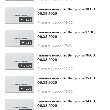
Главные новости. Выпуск за 18:00,
06.08.2026
15:03
Главные новости
18:00
Главные новости. Выпуск за 17:00,
06.08.2026
9:56
Главные новости
17:00
Главные новости. Выпуск за 16:00,
06.08.2026
24:06
Главные новости
16:00
Главные новости. Выпуск за 15:00,
06.08.2026
10:39
Главные новости
15:00
Главные новости. Выпуск за 14:00,
06.08.2026