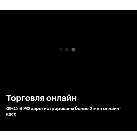
00:00
/
00:00
Торговля онлайн
ФНС: В РФ зарегистрированы более 2 млн онлайн-
касс