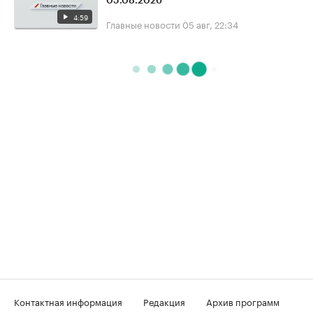
05.08.2026
4:59
Главные новости
05 авг, 22:34
Контактная информация
Редакция
Архив программ