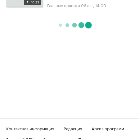
10:23
Главные новости
06 авг, 14:00
Контактная информация
Редакция
Архив программ
Вечерний РБК
О телеканале
Подключение