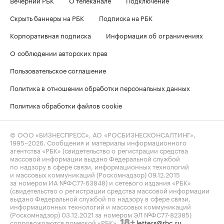
Скрыть баннеры на РБК
Подписка на РБК
Корпоративная подписка
Информация об ограничениях
О соблюдении авторских прав
Пользовательское соглашение
Политика в отношении обработки персональных данных
Политика обработки файлов cookie
© ООО «БИЗНЕСПРЕСС», АО «РОСБИЗНЕСКОНСАЛТИНГ»,
1995–2026
. Сообщения и материалы информационного
агентства «РБК» (свидетельство о регистрации средства
массовой информации выдано Федеральной службой
по надзору в сфере связи, информационных технологий
и массовых коммуникаций (Роскомнадзор) 09.12.2015
за номером ИА №ФС77-63848) и сетевого издания «РБК»
(свидетельство о регистрации средства массовой информации
выдано Федеральной службой по надзору в сфере связи,
информационных технологий и массовых коммуникаций
(Роскомнадзор) 03.12.2021 за номером ЭЛ №ФС77-82385)
сопровождаются пометкой «РБК».
letters@rbc.ru
18+