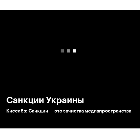
00:00
/
00:00
Санкции Украины
Киселёв: Санкции — это зачистка медиапространства