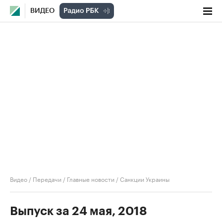
ВИДЕО
Видео
/
Передачи
/
Главные новости
/
Санкции Украины
Выпуск за 24 мая, 2018