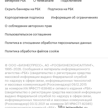
Скрыть баннеры на РБК
Подписка на РБК
Корпоративная подписка
Информация об ограничениях
О соблюдении авторских прав
Пользовательское соглашение
Политика в отношении обработки персональных данных
Политика обработки файлов cookie
© ООО «БИЗНЕСПРЕСС», АО «РОСБИЗНЕСКОНСАЛТИНГ»,
1995–2026
. Сообщения и материалы информационного
агентства «РБК» (свидетельство о регистрации средства
массовой информации выдано Федеральной службой
по надзору в сфере связи, информационных технологий
и массовых коммуникаций (Роскомнадзор) 09.12.2015
за номером ИА №ФС77-63848) и сетевого издания «РБК»
(свидетельство о регистрации средства массовой информации
выдано Федеральной службой по надзору в сфере связи,
информационных технологий и массовых коммуникаций
(Роскомнадзор) 03.12.2021 за номером ЭЛ №ФС77-82385)
сопровождаются пометкой «РБК».
letters@rbc.ru
18+