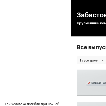
00
Забастов
Крупнейший ком
Все выпу
За все время
Три человека погибли при ночной