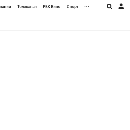
...
пании
Телеканал
РБК Вино
Спорт
ые проекты
Город
Стиль
Крипто
Спецпроекты СПб
логии и медиа
Финансы