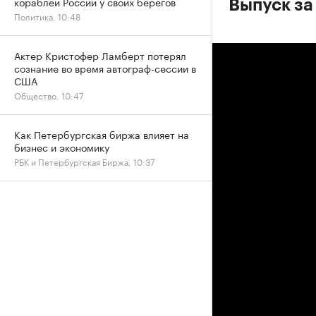
кораблей России у своих берегов
Выпуск за 
Политика, 10:48
Актер Кристофер Ламберт потерял
сознание во время автограф-сессии в
США
Общество, 10:47
Как Петербургская биржа влияет на
бизнес и экономику
РБК и Петербургская Биржа, 10:37