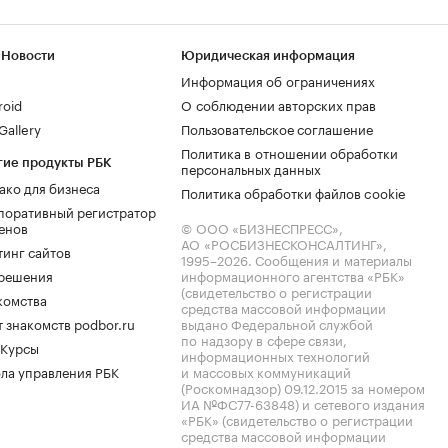
 Новости
Юридическая информация
Информация об ограничениях
roid
О соблюдении авторских прав
allery
Пользовательское соглашение
Политика в отношении обработки
гие продукты РБК
персональных данных
ако для бизнеса
Политика обработки файлов cookie
поративный регистратор
енов
© ООО «БИЗНЕСПРЕСС»,
АО «РОСБИЗНЕСКОНСАЛТИНГ»,
тинг сайтов
1995–2026
. Сообщения и материалы
.решения
информационного агентства «РБК»
(свидетельство о регистрации
комства
средства массовой информации
 знакомств podbor.ru
выдано Федеральной службой
по надзору в сфере связи,
 Курсы
информационных технологий
ла управления РБК
и массовых коммуникаций
(Роскомнадзор) 09.12.2015 за номером
ИА №ФС77-63848) и сетевого издания
«РБК» (свидетельство о регистрации
средства массовой информации