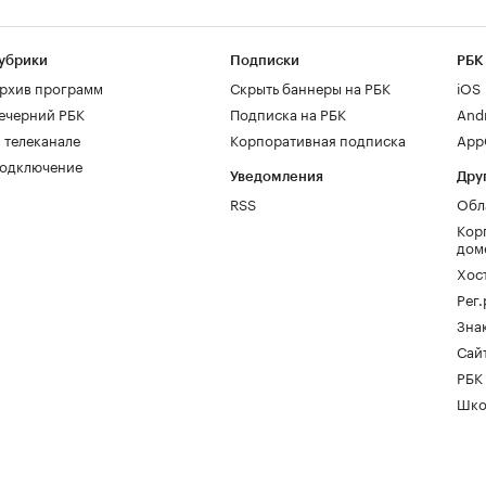
убрики
Подписки
РБК
рхив программ
Скрыть баннеры на РБК
iOS
ечерний РБК
Подписка на РБК
And
 телеканале
Корпоративная подписка
AppG
одключение
Уведомления
Дру
RSS
Обл
Кор
дом
Хос
Рег
Зна
Сайт
РБК
Шко