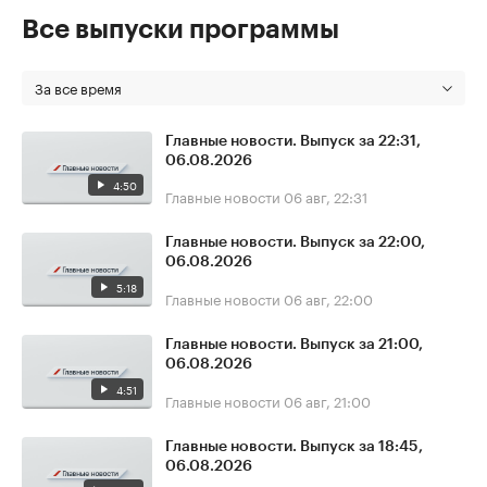
Все выпуски программы
За все время
Главные новости. Выпуск за 22:31,
06.08.2026
4:50
Главные новости
06 авг, 22:31
Главные новости. Выпуск за 22:00,
06.08.2026
5:18
Главные новости
06 авг, 22:00
Главные новости. Выпуск за 21:00,
06.08.2026
4:51
Главные новости
06 авг, 21:00
Главные новости. Выпуск за 18:45,
06.08.2026