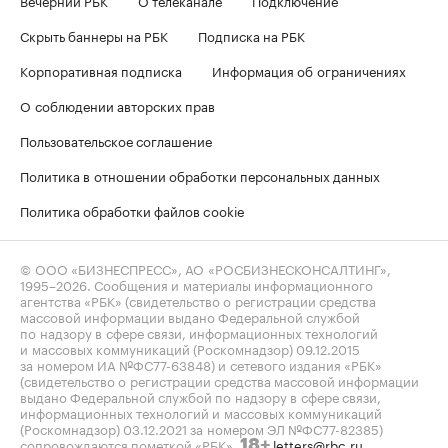
Скрыть баннеры на РБК
Подписка на РБК
Корпоративная подписка
Информация об ограничениях
О соблюдении авторских прав
Пользовательское соглашение
Политика в отношении обработки персональных данных
Политика обработки файлов cookie
© ООО «БИЗНЕСПРЕСС», АО «РОСБИЗНЕСКОНСАЛТИНГ»,
1995–2026
. Сообщения и материалы информационного
агентства «РБК» (свидетельство о регистрации средства
массовой информации выдано Федеральной службой
по надзору в сфере связи, информационных технологий
и массовых коммуникаций (Роскомнадзор) 09.12.2015
за номером ИА №ФС77-63848) и сетевого издания «РБК»
(свидетельство о регистрации средства массовой информации
выдано Федеральной службой по надзору в сфере связи,
информационных технологий и массовых коммуникаций
(Роскомнадзор) 03.12.2021 за номером ЭЛ №ФС77-82385)
сопровождаются пометкой «РБК».
letters@rbc.ru
18+