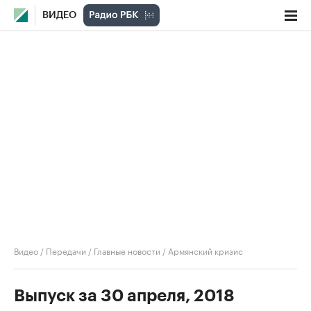
ВИДЕО
Видео
/
Передачи
/
Главные новости
/
Армянский кризис
Выпуск за 30 апреля, 2018