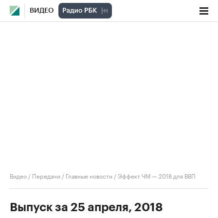
ВИДЕО
Видео
/
Передачи
/
Главные новости
/
Эффект ЧМ — 2018 для ВВП
Выпуск за 25 апреля, 2018