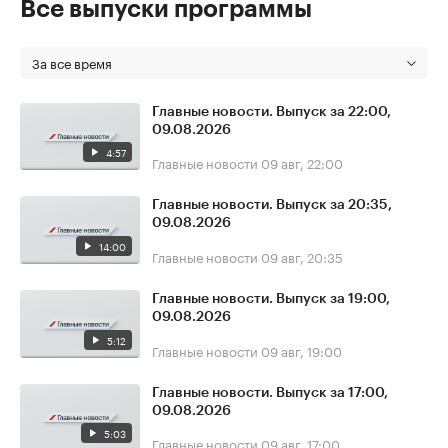
Все выпуски программы
За все время
Главные новости. Выпуск за 22:00,
09.08.2026
4:57
Главные новости
09 авг, 22:00
Главные новости. Выпуск за 20:35,
09.08.2026
14:00
Главные новости
09 авг, 20:35
Главные новости. Выпуск за 19:00,
09.08.2026
5:12
Главные новости
09 авг, 19:00
Главные новости. Выпуск за 17:00,
09.08.2026
5:03
Главные новости
09 авг, 17:00