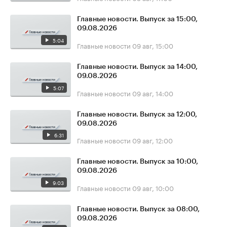
Главные новости. Выпуск за 15:00,
09.08.2026
5:04
Главные новости
09 авг, 15:00
Главные новости. Выпуск за 14:00,
09.08.2026
5:07
Главные новости
09 авг, 14:00
Главные новости. Выпуск за 12:00,
09.08.2026
6:31
Главные новости
09 авг, 12:00
Главные новости. Выпуск за 10:00,
09.08.2026
9:03
Главные новости
09 авг, 10:00
Главные новости. Выпуск за 08:00,
09.08.2026