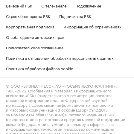
Вечерний РБК
О телеканале
Подключение
Скрыть баннеры на РБК
Подписка на РБК
Корпоративная подписка
Информация об ограничениях
О соблюдении авторских прав
Пользовательское соглашение
Политика в отношении обработки персональных данных
Политика обработки файлов cookie
© ООО «БИЗНЕСПРЕСС», АО «РОСБИЗНЕСКОНСАЛТИНГ»,
1995–2026
. Сообщения и материалы информационного
агентства «РБК» (свидетельство о регистрации средства
массовой информации выдано Федеральной службой
по надзору в сфере связи, информационных технологий
и массовых коммуникаций (Роскомнадзор) 09.12.2015
за номером ИА №ФС77-63848) и сетевого издания «РБК»
(свидетельство о регистрации средства массовой информации
выдано Федеральной службой по надзору в сфере связи,
информационных технологий и массовых коммуникаций
(Роскомнадзор) 03.12.2021 за номером ЭЛ №ФС77-82385)