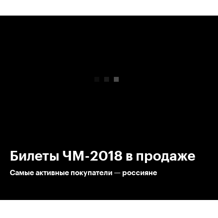
00:00
/
00:00
Билеты ЧМ-2018 в продаже
Самые активные покупатели — россияне