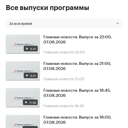
Все выпуски программы
За все время
Главные новости. Выпуск за 22:00,
07.08.2026
5:01
Главные новости
22:00
Главные новости. Выпуск за 21:00,
07.08.2026
5:01
Главные новости
21:00
Главные новости. Выпуск за 18:45,
07.08.2026
11:58
Главные новости
18:45
Главные новости. Выпуск за 18:00,
07.08.2026