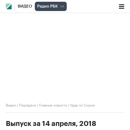
ВИДЕО
Видео
/
Передачи
/
Главные новости
/
Удар по Сирии
Выпуск за 14 апреля, 2018