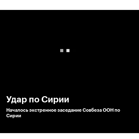
00:00
/
00:00
Удар по Сирии
Началось экстренное заседание Совбеза ООН по
Сирии