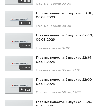
11:00
Главные новости
09:00
Главные новости. Выпуск за 08:00,
06.08.2026
14:14
Главные новости
08:00
Главные новости. Выпуск за 07:00,
06.08.2026
9:59
Главные новости
07:00
Главные новости. Выпуск за 22:34,
05.08.2026
4:59
Главные новости
05 авг, 22:34
Главные новости. Выпуск за 22:00,
05.08.2026
5:02
Главные новости
05 авг, 22:00
Главные новости. Выпуск за 21:00,