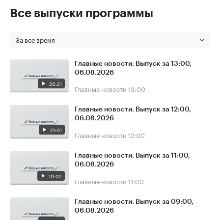
Все выпуски программы
За все время
Главные новости. Выпуск за 13:00,
06.08.2026
20:21
Главные новости
13:00
Главные новости. Выпуск за 12:00,
06.08.2026
21:01
Главные новости
12:00
Главные новости. Выпуск за 11:00,
06.08.2026
10:02
Главные новости
11:00
Главные новости. Выпуск за 09:00,
06.08.2026