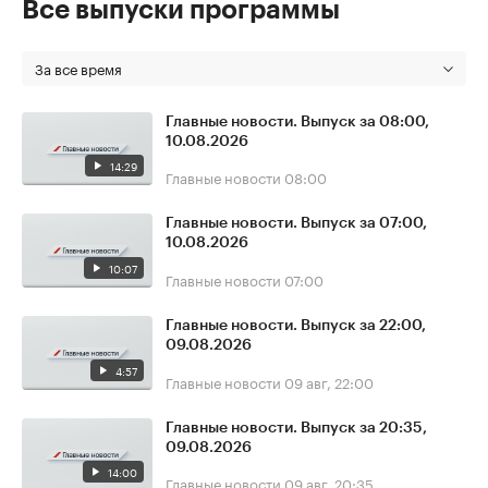
Все выпуски программы
За все время
Главные новости. Выпуск за 08:00,
10.08.2026
14:29
Главные новости
08:00
Главные новости. Выпуск за 07:00,
10.08.2026
10:07
Главные новости
07:00
Главные новости. Выпуск за 22:00,
09.08.2026
4:57
Главные новости
09 авг, 22:00
Главные новости. Выпуск за 20:35,
09.08.2026
14:00
Главные новости
09 авг, 20:35