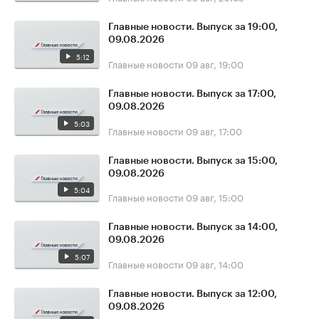
Главные новости. Выпуск за 19:00,
09.08.2026
5:12
Главные новости
09 авг, 19:00
Главные новости. Выпуск за 17:00,
09.08.2026
5:03
Главные новости
09 авг, 17:00
Главные новости. Выпуск за 15:00,
09.08.2026
5:04
Главные новости
09 авг, 15:00
Главные новости. Выпуск за 14:00,
09.08.2026
5:07
Главные новости
09 авг, 14:00
Главные новости. Выпуск за 12:00,
09.08.2026