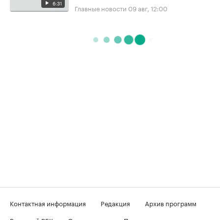
6:31
Главные новости
09 авг, 12:00
Контактная информация
Редакция
Архив программ
Вечерний РБК
О телеканале
Подключение