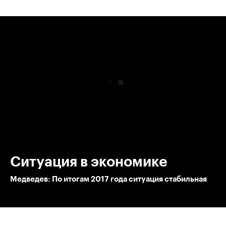
00:00
/
00:00
Ситуация в экономике
Медведев: По итогам 2017 года ситуация стабильная