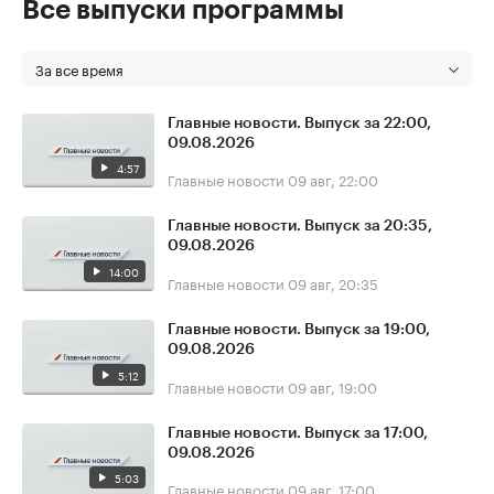
Все выпуски программы
За все время
Главные новости. Выпуск за 22:00,
09.08.2026
4:57
Главные новости
09 авг, 22:00
Главные новости. Выпуск за 20:35,
09.08.2026
14:00
Главные новости
09 авг, 20:35
Главные новости. Выпуск за 19:00,
09.08.2026
5:12
Главные новости
09 авг, 19:00
Главные новости. Выпуск за 17:00,
09.08.2026
5:03
Главные новости
09 авг, 17:00