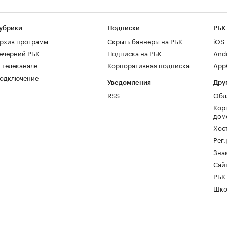
убрики
Подписки
РБК
рхив программ
Скрыть баннеры на РБК
iOS
ечерний РБК
Подписка на РБК
And
 телеканале
Корпоративная подписка
AppG
одключение
Уведомления
Дру
RSS
Обл
Кор
дом
Хос
Рег
Зна
Сайт
РБК
Шко