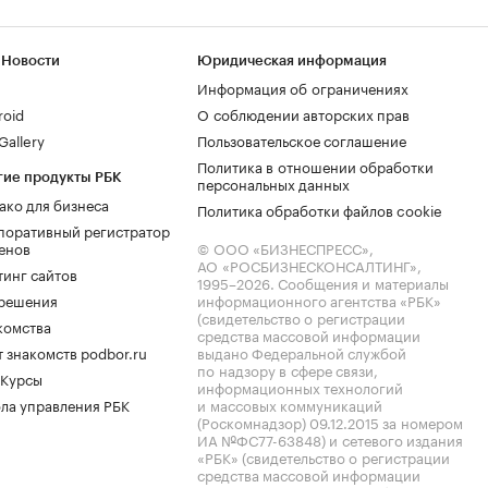
 Новости
Юридическая информация
Информация об ограничениях
roid
О соблюдении авторских прав
allery
Пользовательское соглашение
Политика в отношении обработки
гие продукты РБК
персональных данных
ако для бизнеса
Политика обработки файлов cookie
поративный регистратор
енов
© ООО «БИЗНЕСПРЕСС»,
АО «РОСБИЗНЕСКОНСАЛТИНГ»,
тинг сайтов
1995–2026
. Сообщения и материалы
.решения
информационного агентства «РБК»
(свидетельство о регистрации
комства
средства массовой информации
 знакомств podbor.ru
выдано Федеральной службой
по надзору в сфере связи,
 Курсы
информационных технологий
ла управления РБК
и массовых коммуникаций
(Роскомнадзор) 09.12.2015 за номером
ИА №ФС77-63848) и сетевого издания
«РБК» (свидетельство о регистрации
средства массовой информации