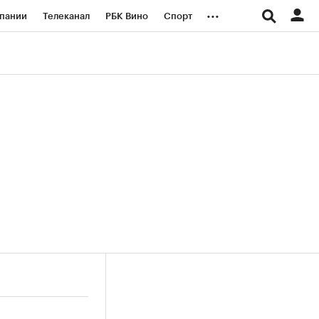
...
пании
Телеканал
РБК Вино
Спорт
ые проекты
Город
Стиль
Крипто
Спецпроекты СПб
логии и медиа
Финансы