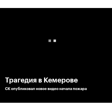
00:00
/
00:00
Трагедия в Кемерове
СК опубликовал новое видео начала пожара