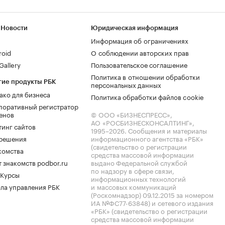
 Новости
Юридическая информация
Информация об ограничениях
roid
О соблюдении авторских прав
allery
Пользовательское соглашение
Политика в отношении обработки
гие продукты РБК
персональных данных
ако для бизнеса
Политика обработки файлов cookie
поративный регистратор
енов
© ООО «БИЗНЕСПРЕСС»,
АО «РОСБИЗНЕСКОНСАЛТИНГ»,
тинг сайтов
1995–2026
. Сообщения и материалы
.решения
информационного агентства «РБК»
(свидетельство о регистрации
комства
средства массовой информации
 знакомств podbor.ru
выдано Федеральной службой
по надзору в сфере связи,
 Курсы
информационных технологий
ла управления РБК
и массовых коммуникаций
(Роскомнадзор) 09.12.2015 за номером
ИА №ФС77-63848) и сетевого издания
«РБК» (свидетельство о регистрации
средства массовой информации