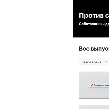
00
Против 
Собственники др
Все выпу
За все время