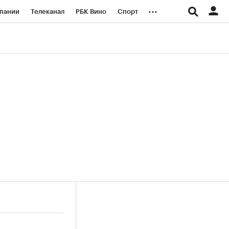
...
пании
Телеканал
РБК Вино
Спорт
ые проекты
Город
Стиль
Крипто
Спецпроекты СПб
логии и медиа
Финансы