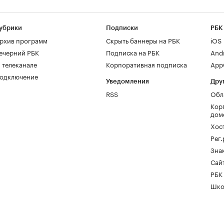
убрики
Подписки
РБК
рхив программ
Скрыть баннеры на РБК
iOS
ечерний РБК
Подписка на РБК
And
 телеканале
Корпоративная подписка
AppG
одключение
Уведомления
Дру
RSS
Обл
Кор
дом
Хос
Рег
Зна
Сайт
РБК
Шко