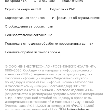
Скрыть баннеры на РБК
Подписка на РБК
Корпоративная подписка
Информация об ограничениях
О соблюдении авторских прав
Пользовательское соглашение
Политика в отношении обработки персональных данных
Политика обработки файлов cookie
© ООО «БИЗНЕСПРЕСС», АО «РОСБИЗНЕСКОНСАЛТИНГ»,
1995–2026
. Сообщения и материалы информационного
агентства «РБК» (свидетельство о регистрации средства
массовой информации выдано Федеральной службой
по надзору в сфере связи, информационных технологий
и массовых коммуникаций (Роскомнадзор) 09.12.2015
за номером ИА №ФС77-63848) и сетевого издания «РБК»
(свидетельство о регистрации средства массовой информации
выдано Федеральной службой по надзору в сфере связи,
информационных технологий и массовых коммуникаций
(Роскомнадзор) 03.12.2021 за номером ЭЛ №ФС77-82385)
сопровождаются пометкой «РБК».
letters@rbc.ru
18+