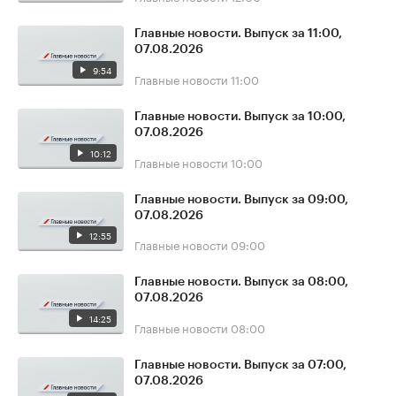
Главные новости. Выпуск за 11:00,
07.08.2026
9:54
Главные новости
11:00
Главные новости. Выпуск за 10:00,
07.08.2026
10:12
Главные новости
10:00
Главные новости. Выпуск за 09:00,
07.08.2026
12:55
Главные новости
09:00
Главные новости. Выпуск за 08:00,
07.08.2026
14:25
Главные новости
08:00
Главные новости. Выпуск за 07:00,
07.08.2026