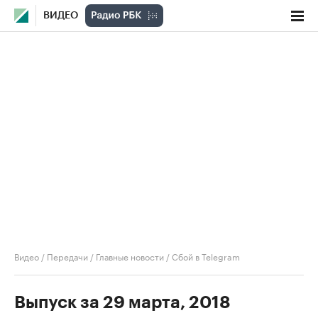
ВИДЕО
Видео
/
Передачи
/
Главные новости
/
Сбой в Telegram
Выпуск за 29 марта, 2018