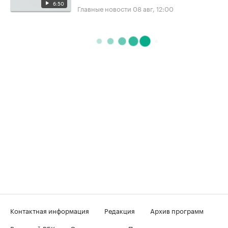
6:50
Главные новости
08 авг, 12:00
Контактная информация
Редакция
Архив программ
Вечерний РБК
О телеканале
Подключение