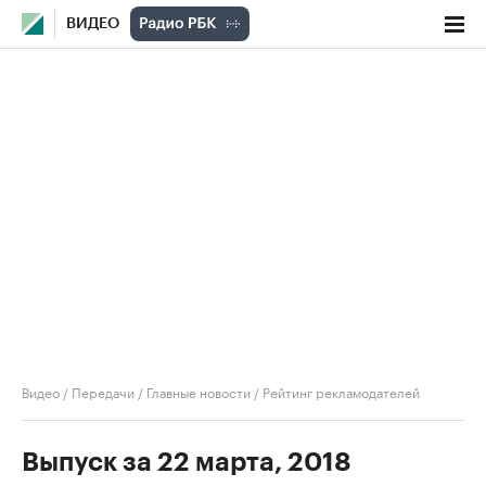
ВИДЕО
Видео
/
Передачи
/
Главные новости
/
Рейтинг рекламодателей
Выпуск за 22 марта, 2018