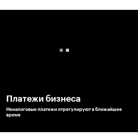
00:00
/
00:00
Платежи бизнеса
Неналоговые платежи отрегулируют в ближайшее
время