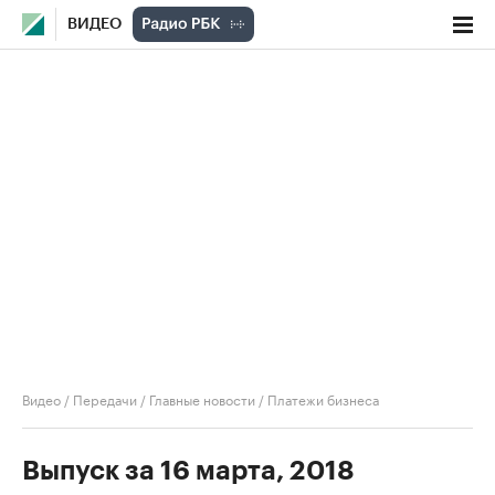
ВИДЕО
Видео
/
Передачи
/
Главные новости
/
Платежи бизнеса
Выпуск за 16 марта, 2018