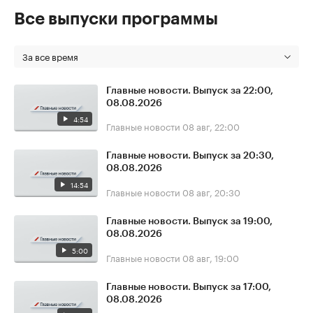
Все выпуски программы
За все время
Главные новости. Выпуск за 22:00,
08.08.2026
4:54
Главные новости
08 авг, 22:00
Главные новости. Выпуск за 20:30,
08.08.2026
14:54
Главные новости
08 авг, 20:30
Главные новости. Выпуск за 19:00,
08.08.2026
5:00
Главные новости
08 авг, 19:00
Главные новости. Выпуск за 17:00,
08.08.2026