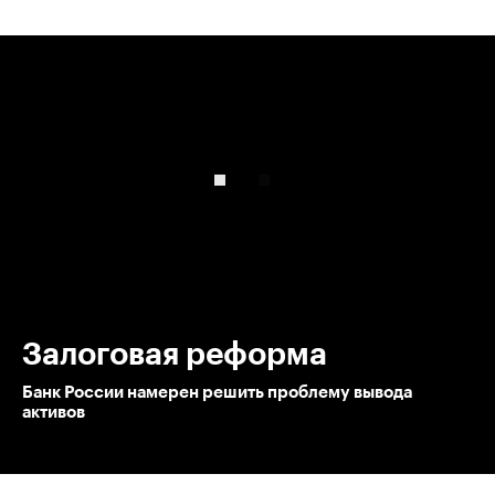
00:00
/
00:00
Залоговая реформа
Банк России намерен решить проблему вывода
активов