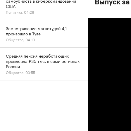
самоубийств в киберкомандовании
Выпуск за 
США
Политика, 04:26
Землетрясение магнитудой 4,1
произошло в Туве
Общество, 04:13
Средняя пенсия неработающих
превысила ₽35 тыс. в семи регионах
России
Общество, 03:55