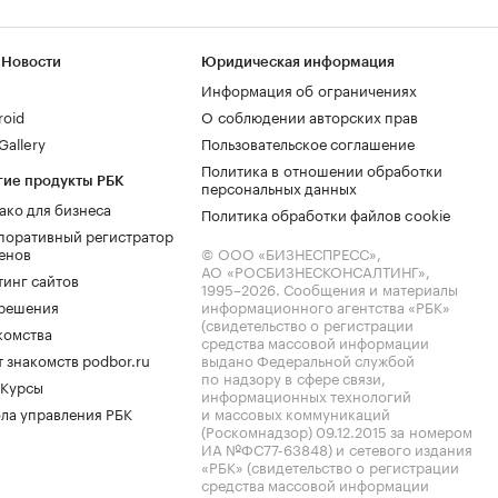
 Новости
Юридическая информация
Информация об ограничениях
roid
О соблюдении авторских прав
allery
Пользовательское соглашение
Политика в отношении обработки
гие продукты РБК
персональных данных
ако для бизнеса
Политика обработки файлов cookie
поративный регистратор
енов
© ООО «БИЗНЕСПРЕСС»,
АО «РОСБИЗНЕСКОНСАЛТИНГ»,
тинг сайтов
1995–2026
. Сообщения и материалы
.решения
информационного агентства «РБК»
(свидетельство о регистрации
комства
средства массовой информации
 знакомств podbor.ru
выдано Федеральной службой
по надзору в сфере связи,
 Курсы
информационных технологий
ла управления РБК
и массовых коммуникаций
(Роскомнадзор) 09.12.2015 за номером
ИА №ФС77-63848) и сетевого издания
«РБК» (свидетельство о регистрации
средства массовой информации