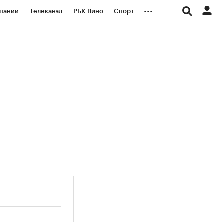
...
пании
Телеканал
РБК Вино
Спорт
ые проекты
Город
Стиль
Крипто
Спецпроекты СПб
логии и медиа
Финансы