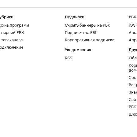
убрики
Подписки
РБК
рхив программ
Скрыть баннеры на РБК
iOS
ечерний РБК
Подписка на РБК
And
 телеканале
Корпоративная подписка
AppG
одключение
Уведомления
Дру
RSS
Обл
Кор
дом
Хос
Рег
Зна
Сайт
РБК
Шко