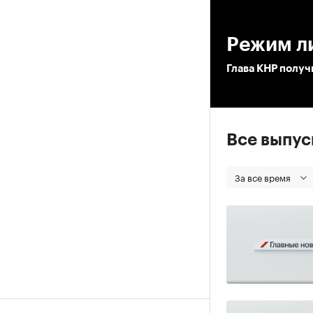
00
Режим л
Глава КНР получ
Все выпу
За все время