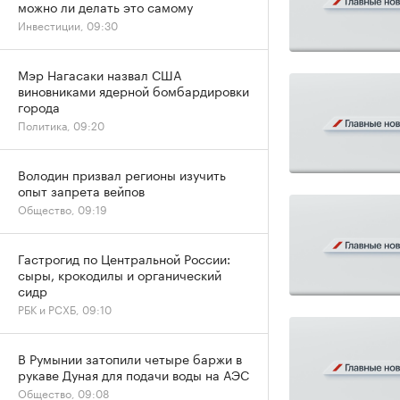
можно ли делать это самому
Инвестиции, 09:30
Мэр Нагасаки назвал США
виновниками ядерной бомбардировки
города
Политика, 09:20
Володин призвал регионы изучить
опыт запрета вейпов
Общество, 09:19
Гастрогид по Центральной России:
сыры, крокодилы и органический
сидр
РБК и РСХБ, 09:10
В Румынии затопили четыре баржи в
рукаве Дуная для подачи воды на АЭС
Общество, 09:08