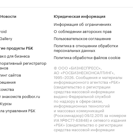
 Новости
Юридическая информация
Информация об ограничениях
roid
О соблюдении авторских прав
allery
Пользовательское соглашение
Политика в отношении обработки
гие продукты РБК
персональных данных
ако для бизнеса
Политика обработки файлов cookie
поративный регистратор
енов
© ООО «БИЗНЕСПРЕСС»,
АО «РОСБИЗНЕСКОНСАЛТИНГ»,
тинг сайтов
1995–2026
. Сообщения и материалы
.решения
информационного агентства «РБК»
(свидетельство о регистрации
комства
средства массовой информации
 знакомств podbor.ru
выдано Федеральной службой
по надзору в сфере связи,
 Курсы
информационных технологий
ла управления РБК
и массовых коммуникаций
(Роскомнадзор) 09.12.2015 за номером
ИА №ФС77-63848) и сетевого издания
«РБК» (свидетельство о регистрации
средства массовой информации