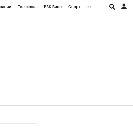
...
пании
Телеканал
РБК Вино
Спорт
ые проекты
Город
Стиль
Крипто
Спецпроекты СПб
логии и медиа
Финансы