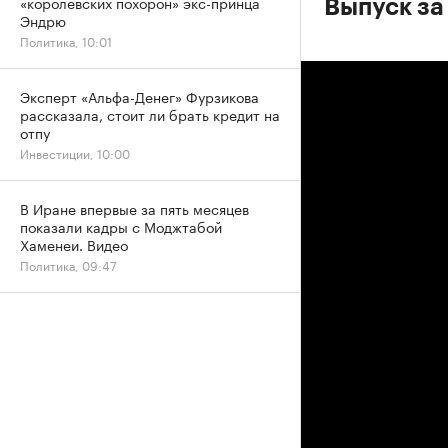
«королевских похорон» экс-принца
Выпуск за
Эндрю
Политика, 10:01
Эксперт «Альфа-Денег» Фурзикова
рассказала, стоит ли брать кредит на
отпу
Инвестиции, 10:00
В Иране впервые за пять месяцев
показали кадры с Моджтабой
Хаменеи. Видео
Политика, 09:47