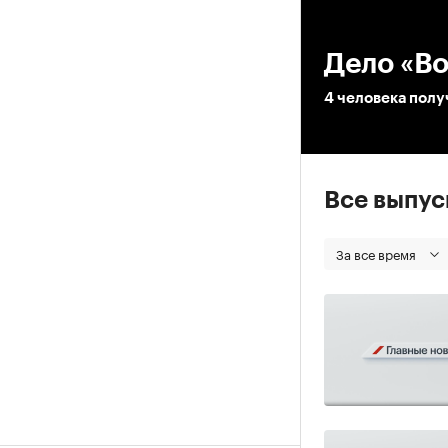
00
Дело «В
4 человека полу
Все выпу
За все время