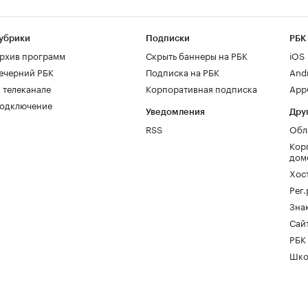
убрики
Подписки
РБК
рхив программ
Скрыть баннеры на РБК
iOS
ечерний РБК
Подписка на РБК
And
 телеканале
Корпоративная подписка
AppG
одключение
Уведомления
Дру
RSS
Обл
Кор
дом
Хос
Рег
Зна
Сайт
РБК
Шко