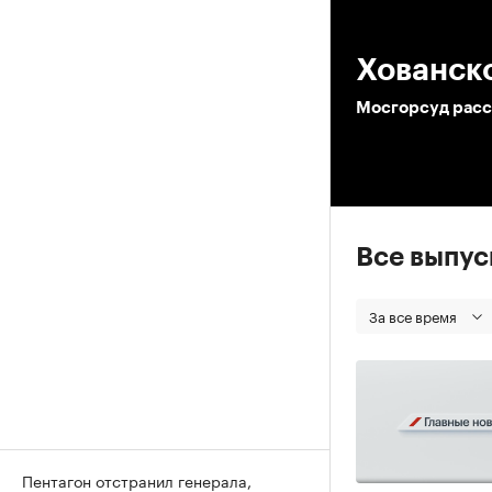
00
Хованск
Мосгорсуд расс
Все выпу
За все время
Пентагон отстранил генерала,