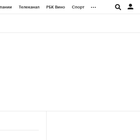
...
пании
Телеканал
РБК Вино
Спорт
ые проекты
Город
Стиль
Крипто
Спецпроекты СПб
логии и медиа
Финансы