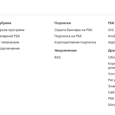
убрики
Подписки
РБК
рхив программ
Скрыть баннеры на РБК
iOS
ечерний РБК
Подписка на РБК
And
 телеканале
Корпоративная подписка
AppG
одключение
Уведомления
Дру
RSS
Обл
Кор
дом
Хос
Рег
Зна
Сайт
РБК
Шко