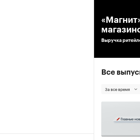
00
«Магнит»
магазин
Выручка ритейле
Все выпу
За все время