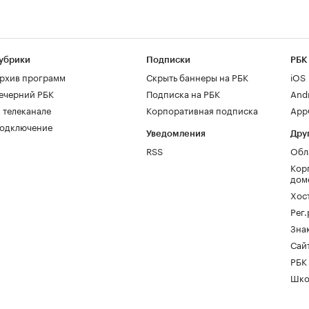
убрики
Подписки
РБК
рхив программ
Скрыть баннеры на РБК
iOS
ечерний РБК
Подписка на РБК
And
 телеканале
Корпоративная подписка
AppG
одключение
Уведомления
Дру
RSS
Обл
Кор
дом
Хос
Рег
Зна
Сайт
РБК
Шко