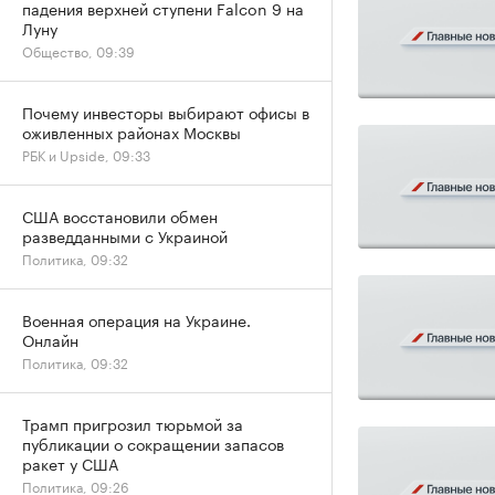
падения верхней ступени Falcon 9 на
Луну
Общество, 09:39
Почему инвесторы выбирают офисы в
оживленных районах Москвы
РБК и Upside, 09:33
США восстановили обмен
разведданными с Украиной
Политика, 09:32
Военная операция на Украине.
Онлайн
Политика, 09:32
Трамп пригрозил тюрьмой за
публикации о сокращении запасов
ракет у США
Политика, 09:26