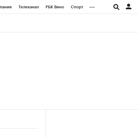
...
пании
Телеканал
РБК Вино
Спорт
ые проекты
Город
Стиль
Крипто
Спецпроекты СПб
логии и медиа
Финансы