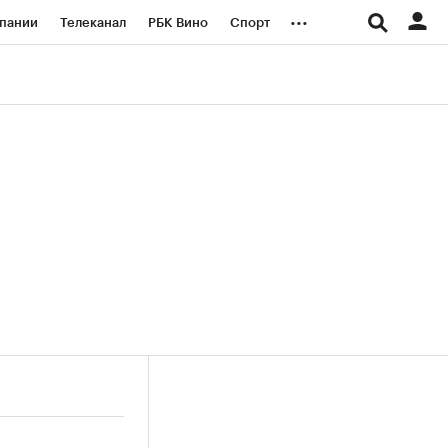
...
пании
Телеканал
РБК Вино
Спорт
ые проекты
Город
Стиль
Крипто
Спецпроекты СПб
логии и медиа
Финансы