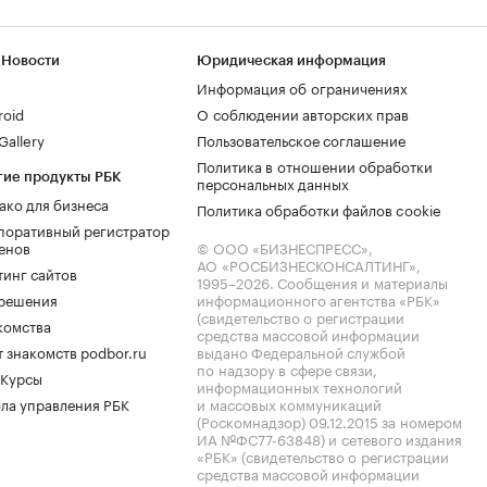
 Новости
Юридическая информация
Информация об ограничениях
roid
О соблюдении авторских прав
allery
Пользовательское соглашение
Политика в отношении обработки
гие продукты РБК
персональных данных
ако для бизнеса
Политика обработки файлов cookie
поративный регистратор
енов
© ООО «БИЗНЕСПРЕСС»,
АО «РОСБИЗНЕСКОНСАЛТИНГ»,
тинг сайтов
1995–2026
. Сообщения и материалы
.решения
информационного агентства «РБК»
(свидетельство о регистрации
комства
средства массовой информации
 знакомств podbor.ru
выдано Федеральной службой
по надзору в сфере связи,
 Курсы
информационных технологий
ла управления РБК
и массовых коммуникаций
(Роскомнадзор) 09.12.2015 за номером
ИА №ФС77-63848) и сетевого издания
«РБК» (свидетельство о регистрации
средства массовой информации