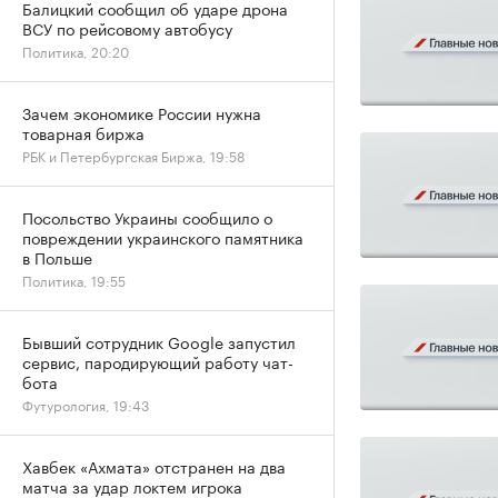
Балицкий сообщил об ударе дрона
ВСУ по рейсовому автобусу
Политика, 20:20
Зачем экономике России нужна
товарная биржа
РБК и Петербургская Биржа, 19:58
Посольство Украины сообщило о
повреждении украинского памятника
в Польше
Политика, 19:55
Бывший сотрудник Google запустил
сервис, пародирующий работу чат-
бота
Футурология, 19:43
Хавбек «Ахмата» отстранен на два
матча за удар локтем игрока