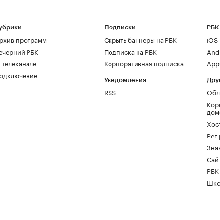
убрики
Подписки
РБК
рхив программ
Скрыть баннеры на РБК
iOS
ечерний РБК
Подписка на РБК
And
 телеканале
Корпоративная подписка
AppG
одключение
Уведомления
Дру
RSS
Обл
Кор
дом
Хос
Рег
Зна
Сайт
РБК
Шко