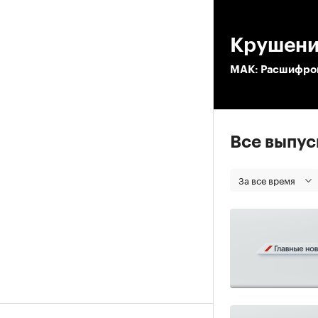
00
Крушени
МАК: Расшифров
Все выпу
За все время