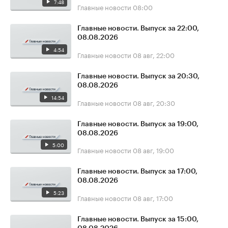
7:48
Главные новости
08:00
Главные новости. Выпуск за 22:00,
08.08.2026
4:54
Главные новости
08 авг, 22:00
Главные новости. Выпуск за 20:30,
08.08.2026
14:54
Главные новости
08 авг, 20:30
Главные новости. Выпуск за 19:00,
08.08.2026
5:00
Главные новости
08 авг, 19:00
Главные новости. Выпуск за 17:00,
08.08.2026
5:23
Главные новости
08 авг, 17:00
Главные новости. Выпуск за 15:00,