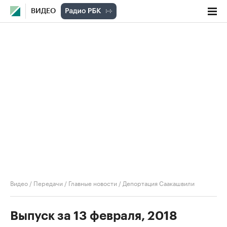
ВИДЕО
Видео
/
Передачи
/
Главные новости
/
Депортация Саакашвили
Выпуск за 13 февраля, 2018