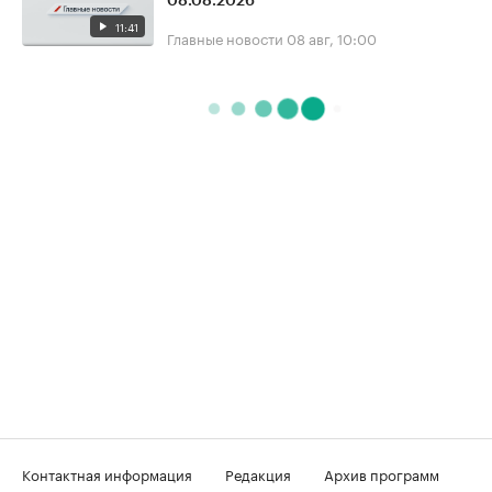
08.08.2026
11:41
Главные новости
08 авг, 10:00
Контактная информация
Редакция
Архив программ