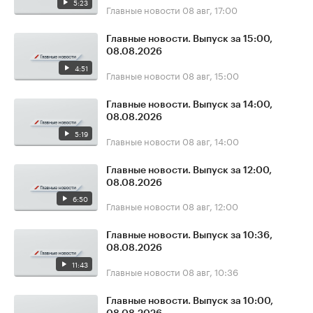
5:23
Главные новости
08 авг, 17:00
Главные новости. Выпуск за 15:00,
08.08.2026
4:51
Главные новости
08 авг, 15:00
Главные новости. Выпуск за 14:00,
08.08.2026
5:19
Главные новости
08 авг, 14:00
Главные новости. Выпуск за 12:00,
08.08.2026
6:50
Главные новости
08 авг, 12:00
Главные новости. Выпуск за 10:36,
08.08.2026
11:43
Главные новости
08 авг, 10:36
Главные новости. Выпуск за 10:00,