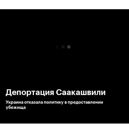
00:00
/
00:00
Депортация Саакашвили
Украина отказала политику в предоставлении
убежища