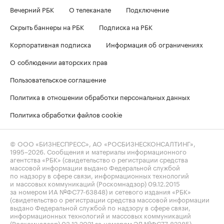
Вечерний РБК
О телеканале
Подключение
Скрыть баннеры на РБК
Подписка на РБК
Корпоративная подписка
Информация об ограничениях
О соблюдении авторских прав
Пользовательское соглашение
Политика в отношении обработки персональных данных
Политика обработки файлов cookie
© ООО «БИЗНЕСПРЕСС», АО «РОСБИЗНЕСКОНСАЛТИНГ»,
1995–2026
. Сообщения и материалы информационного
агентства «РБК» (свидетельство о регистрации средства
массовой информации выдано Федеральной службой
по надзору в сфере связи, информационных технологий
и массовых коммуникаций (Роскомнадзор) 09.12.2015
за номером ИА №ФС77-63848) и сетевого издания «РБК»
(свидетельство о регистрации средства массовой информации
выдано Федеральной службой по надзору в сфере связи,
информационных технологий и массовых коммуникаций
(Роскомнадзор) 03.12.2021 за номером ЭЛ №ФС77-82385)