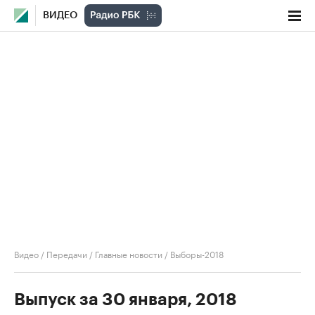
ВИДЕО
Видео
/
Передачи
/
Главные новости
/
Выборы-2018
Выпуск за 30 января, 2018