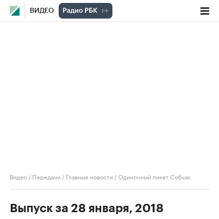
ВИДЕО
Видео
/
Передачи
/
Главные новости
/
Одиночный пикет Собчак
Выпуск за 28 января, 2018