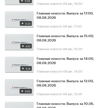
5:00
Главные новости
08 авг, 19:00
Главные новости. Выпуск за 17:00,
08.08.2026
5:23
Главные новости
08 авг, 17:00
Главные новости. Выпуск за 15:00,
08.08.2026
4:51
Главные новости
08 авг, 15:00
Главные новости. Выпуск за 14:00,
08.08.2026
5:19
Главные новости
08 авг, 14:00
Главные новости. Выпуск за 12:00,
08.08.2026
6:50
Главные новости
08 авг, 12:00
Главные новости. Выпуск за 10:36,