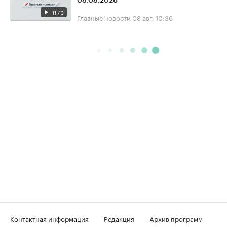
08.08.2026
11:43
Главные новости
08 авг, 10:36
Контактная информация
Редакция
Архив программ