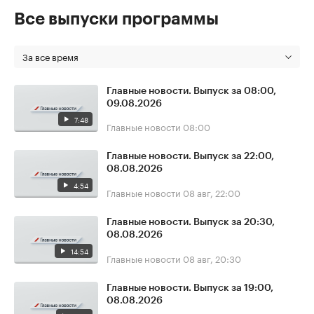
Все выпуски программы
За все время
Главные новости. Выпуск за 08:00,
09.08.2026
7:48
Главные новости
08:00
Главные новости. Выпуск за 22:00,
08.08.2026
4:54
Главные новости
08 авг, 22:00
Главные новости. Выпуск за 20:30,
08.08.2026
14:54
Главные новости
08 авг, 20:30
Главные новости. Выпуск за 19:00,
08.08.2026