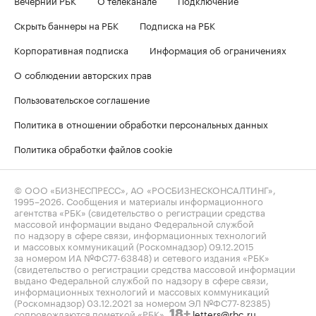
Скрыть баннеры на РБК
Подписка на РБК
Корпоративная подписка
Информация об ограничениях
О соблюдении авторских прав
Пользовательское соглашение
Политика в отношении обработки персональных данных
Политика обработки файлов cookie
© ООО «БИЗНЕСПРЕСС», АО «РОСБИЗНЕСКОНСАЛТИНГ»,
1995–2026
. Сообщения и материалы информационного
агентства «РБК» (свидетельство о регистрации средства
массовой информации выдано Федеральной службой
по надзору в сфере связи, информационных технологий
и массовых коммуникаций (Роскомнадзор) 09.12.2015
за номером ИА №ФС77-63848) и сетевого издания «РБК»
(свидетельство о регистрации средства массовой информации
выдано Федеральной службой по надзору в сфере связи,
информационных технологий и массовых коммуникаций
(Роскомнадзор) 03.12.2021 за номером ЭЛ №ФС77-82385)
сопровождаются пометкой «РБК».
letters@rbc.ru
18+