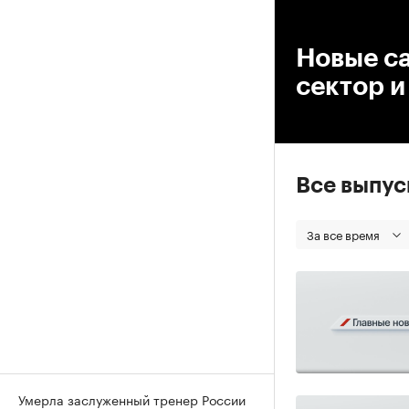
00
Новые с
сектор и
Все выпу
За все время
Умерла заслуженный тренер России