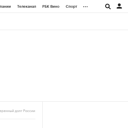
...
пании
Телеканал
РБК Вино
Спорт
ые проекты
Город
Стиль
Крипто
Спецпроекты СПб
логии и медиа
Финансы
еренный долг России