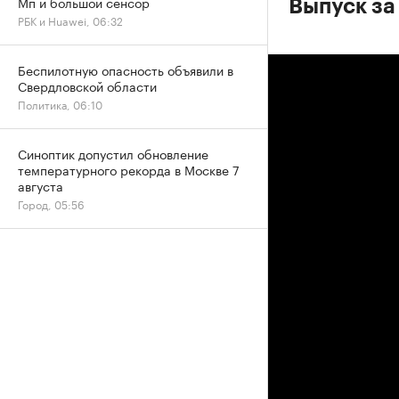
Мп и большой сенсор
Выпуск за 
РБК и Huawei, 06:32
Беспилотную опасность объявили в
Свердловской области
Политика, 06:10
Синоптик допустил обновление
температурного рекорда в Москве 7
августа
Город, 05:56