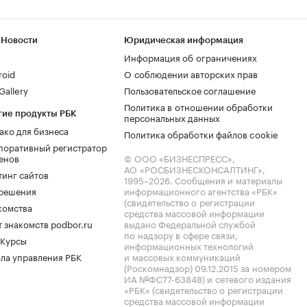
 Новости
Юридическая информация
Информация об ограничениях
roid
О соблюдении авторских прав
allery
Пользовательское соглашение
Политика в отношении обработки
гие продукты РБК
персональных данных
ако для бизнеса
Политика обработки файлов cookie
поративный регистратор
енов
© ООО «БИЗНЕСПРЕСС»,
АО «РОСБИЗНЕСКОНСАЛТИНГ»,
тинг сайтов
1995–2026
. Сообщения и материалы
.решения
информационного агентства «РБК»
(свидетельство о регистрации
комства
средства массовой информации
 знакомств podbor.ru
выдано Федеральной службой
по надзору в сфере связи,
 Курсы
информационных технологий
ла управления РБК
и массовых коммуникаций
(Роскомнадзор) 09.12.2015 за номером
ИА №ФС77-63848) и сетевого издания
«РБК» (свидетельство о регистрации
средства массовой информации