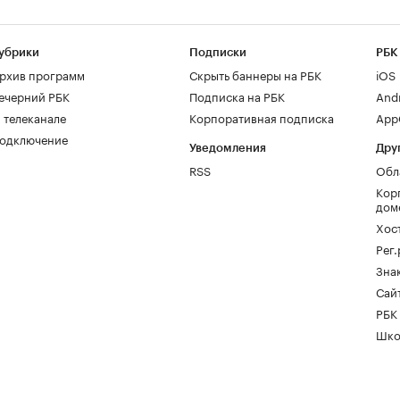
убрики
Подписки
РБК
рхив программ
Скрыть баннеры на РБК
iOS
ечерний РБК
Подписка на РБК
And
 телеканале
Корпоративная подписка
AppG
одключение
Уведомления
Дру
RSS
Обл
Кор
дом
Хос
Рег
Зна
Сайт
РБК
Шко