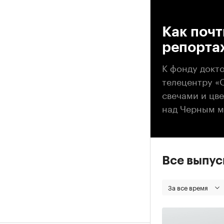
00
Как почт
репорта
К фонду докт
телецентру «
свечами и цве
над Черным м
Все выпу
За все время