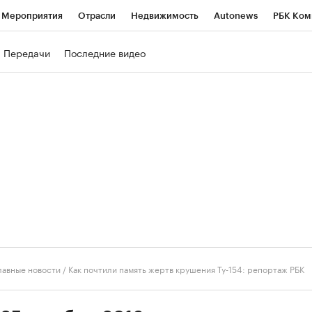
Мероприятия
Отрасли
Недвижимость
Autonews
РБК Ком
ние
РБК Курсы
РБК Life
Тренды
Визионеры
Национальн
Передачи
Последние видео
б
Исследования
Кредитные рейтинги
Франшизы
Газета
роверка контрагентов
Политика
Экономика
Бизнес
Техно
лавные новости
/
Как почтили память жертв крушения Ту-154: репортаж РБК