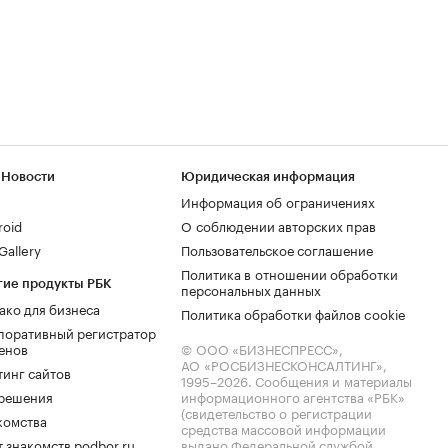
 Новости
Юридическая информация
Информация об ограничениях
roid
О соблюдении авторских прав
allery
Пользовательское соглашение
Политика в отношении обработки
гие продукты РБК
персональных данных
ако для бизнеса
Политика обработки файлов cookie
поративный регистратор
енов
© ООО «БИЗНЕСПРЕСС»,
АО «РОСБИЗНЕСКОНСАЛТИНГ»,
тинг сайтов
1995–2026
. Сообщения и материалы
.решения
информационного агентства «РБК»
(свидетельство о регистрации
комства
средства массовой информации
 знакомств podbor.ru
выдано Федеральной службой