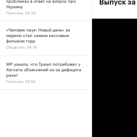
проблемах в ответ на вопрос про
Выпуск за
Украину
Политика, 04:24
«Человек-паук: Новый день» за
неделю стал самым кассовым
фильмом года
Общество, 04:19
WP узнала, что Трамп потребовал у
Хегсета объяснений из-за дефицита
ракет
Политика, 03:59