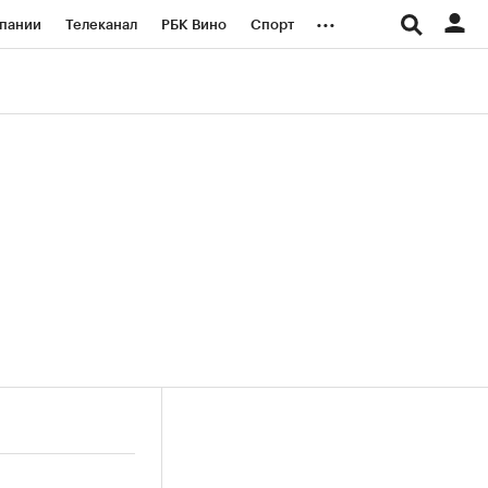
...
пании
Телеканал
РБК Вино
Спорт
ые проекты
Город
Стиль
Крипто
Спецпроекты СПб
логии и медиа
Финансы