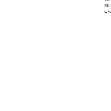
РБК
Шко