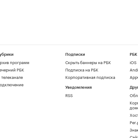
убрики
Подписки
РБК
рхив программ
Скрыть баннеры на РБК
iOS
ечерний РБК
Подписка на РБК
And
 телеканале
Корпоративная подписка
AppG
одключение
Уведомления
Дру
RSS
Обл
Кор
дом
Хос
Рег
Зна
Сайт