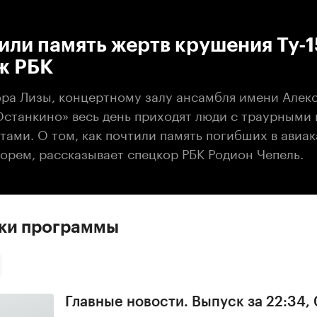
:00
/
00:00
или память жертв крушения Ту-1
ж РБК
ора Лизы, концертному залу ансамбля имени Алек
Останкино» весь день приходят люди с траурными
тами. О том, как почтили память погибших в авиа
орем, рассказывает спецкор РБК Родион Чепель.
ски программы
Главные новости. Выпуск за 22:34,