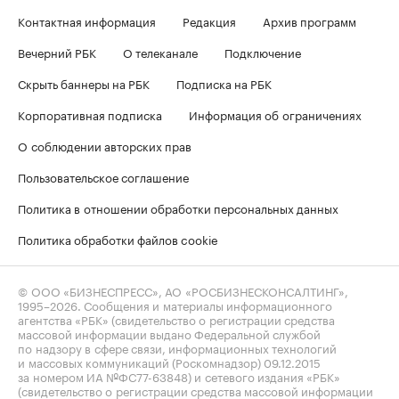
Контактная информация
Редакция
Архив программ
Вечерний РБК
О телеканале
Подключение
Скрыть баннеры на РБК
Подписка на РБК
Корпоративная подписка
Информация об ограничениях
О соблюдении авторских прав
Пользовательское соглашение
Политика в отношении обработки персональных данных
Политика обработки файлов cookie
© ООО «БИЗНЕСПРЕСС», АО «РОСБИЗНЕСКОНСАЛТИНГ»,
1995–2026
. Сообщения и материалы информационного
агентства «РБК» (свидетельство о регистрации средства
массовой информации выдано Федеральной службой
по надзору в сфере связи, информационных технологий
и массовых коммуникаций (Роскомнадзор) 09.12.2015
за номером ИА №ФС77-63848) и сетевого издания «РБК»
(свидетельство о регистрации средства массовой информации