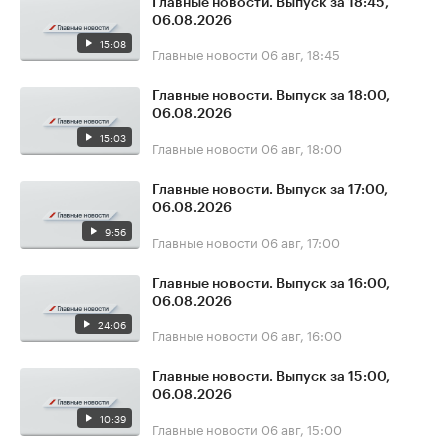
Главные новости. Выпуск за 18:45,
06.08.2026
15:08
Главные новости
06 авг, 18:45
Главные новости. Выпуск за 18:00,
06.08.2026
15:03
Главные новости
06 авг, 18:00
Главные новости. Выпуск за 17:00,
06.08.2026
9:56
Главные новости
06 авг, 17:00
Главные новости. Выпуск за 16:00,
06.08.2026
24:06
Главные новости
06 авг, 16:00
Главные новости. Выпуск за 15:00,
06.08.2026
10:39
Главные новости
06 авг, 15:00