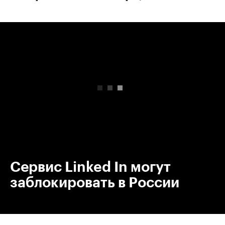
00:00
/
00:00
Сервис Linked In могут
заблокировать в России