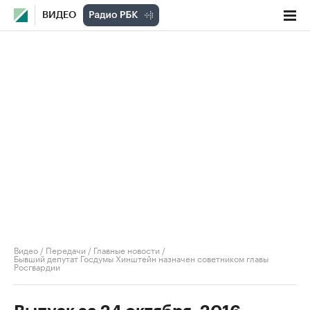
ВИДЕО
Видео
/
Передачи
/
Главные новости
/
Бывший депутат Госдумы Хинштейн назначен советником главы
Росгвардии