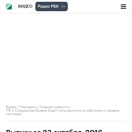
ВИДЕО
Видео
/
Передачи
/
Главные новости
/
РФ и Саудовская Аравия будут сотрудничать в нефтяном и газовом
секторах