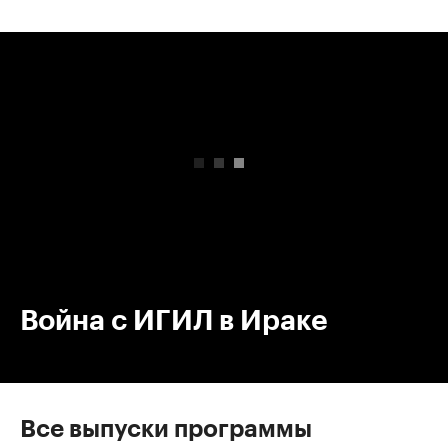
00:00
/
00:00
Война с ИГИЛ в Ираке
Все выпуски программы