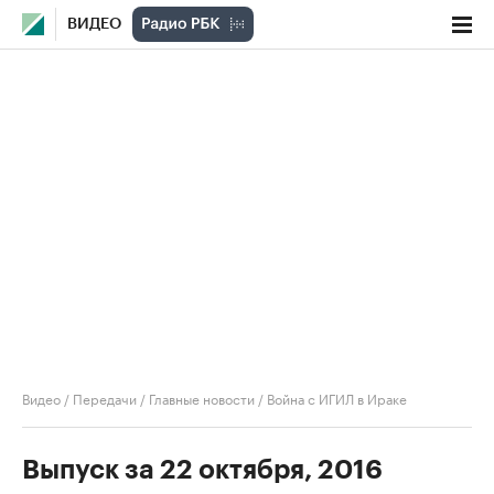
ВИДЕО
Видео
/
Передачи
/
Главные новости
/
Война с ИГИЛ в Ираке
Выпуск за 22 октября, 2016