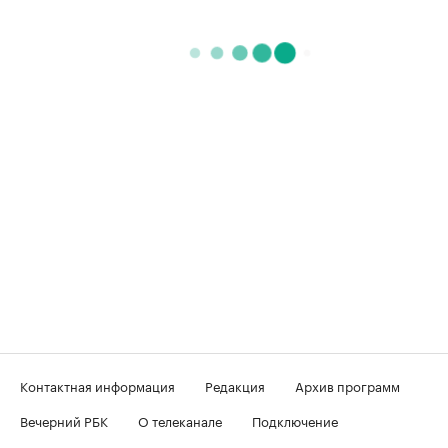
Контактная информация
Редакция
Архив программ
Вечерний РБК
О телеканале
Подключение