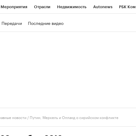
Мероприятия
Отрасли
Недвижимость
Autonews
РБК Ком
ние
РБК Курсы
РБК Life
Тренды
Визионеры
Национальн
Передачи
Последние видео
б
Исследования
Кредитные рейтинги
Франшизы
Газета
роверка контрагентов
Политика
Экономика
Бизнес
Техно
лавные новости
/
Путин, Меркель и Олланд о сирийском конфликте