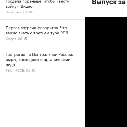
Госдепа пораньше, чтобы «вести
Выпуск за
войну». Видео
Политика, 09:30
Первая встреча фаворитов. Что
важно знать о третьем туре РПЛ
Спорт, 09:15
Гастрогид по Центральной России:
сыры, крокодилы и органический
сидр
РБК и РСХБ, 09:10