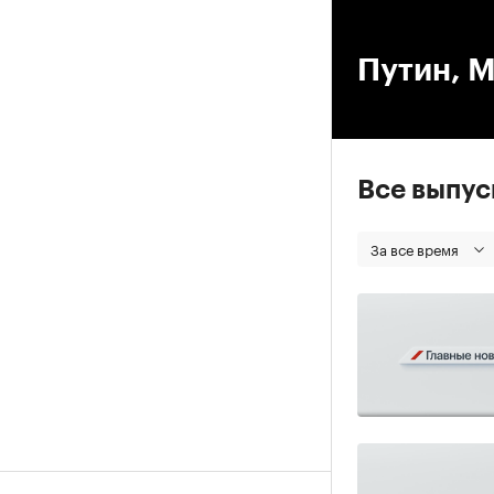
00
Путин, М
Все выпу
За все время