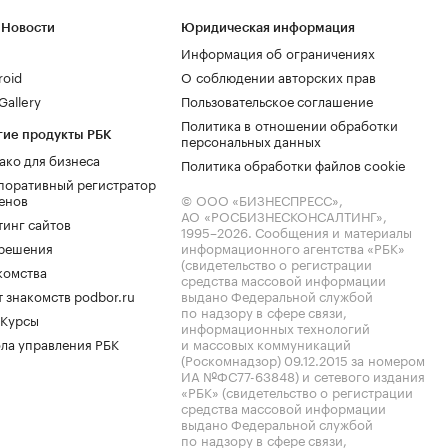
 Новости
Юридическая информация
Информация об ограничениях
roid
О соблюдении авторских прав
allery
Пользовательское соглашение
Политика в отношении обработки
гие продукты РБК
персональных данных
ако для бизнеса
Политика обработки файлов cookie
поративный регистратор
енов
© ООО «БИЗНЕСПРЕСС»,
АО «РОСБИЗНЕСКОНСАЛТИНГ»,
тинг сайтов
1995–2026
. Сообщения и материалы
.решения
информационного агентства «РБК»
(свидетельство о регистрации
комства
средства массовой информации
 знакомств podbor.ru
выдано Федеральной службой
по надзору в сфере связи,
 Курсы
информационных технологий
ла управления РБК
и массовых коммуникаций
(Роскомнадзор) 09.12.2015 за номером
ИА №ФС77-63848) и сетевого издания
«РБК» (свидетельство о регистрации
средства массовой информации
выдано Федеральной службой
по надзору в сфере связи,