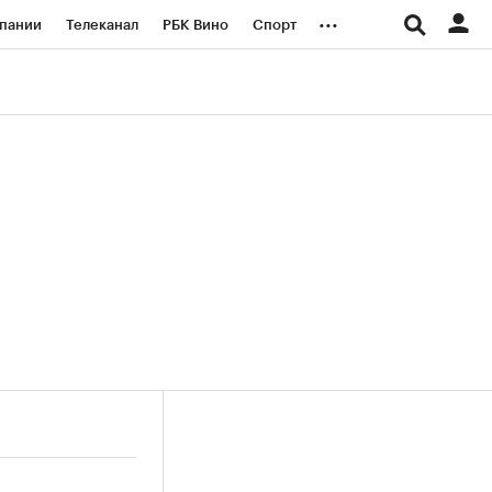
...
пании
Телеканал
РБК Вино
Спорт
ые проекты
Город
Стиль
Крипто
Спецпроекты СПб
логии и медиа
Финансы