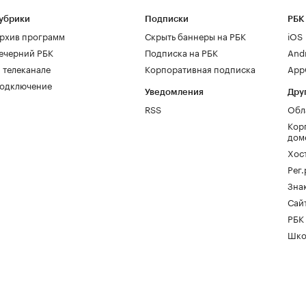
убрики
Подписки
РБК
рхив программ
Скрыть баннеры на РБК
iOS
ечерний РБК
Подписка на РБК
And
 телеканале
Корпоративная подписка
AppG
одключение
Уведомления
Дру
RSS
Обл
Кор
дом
Хос
Рег
Зна
Сайт
РБК
Шко