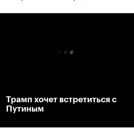
00:00
/
00:00
Трамп хочет встретиться с
Путиным