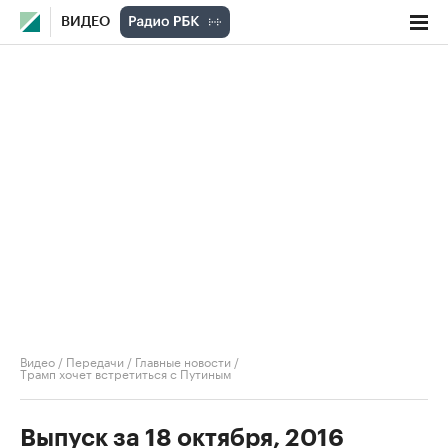
ВИДЕО
Видео
/
Передачи
/
Главные новости
/
Трамп хочет встретиться с Путиным
Выпуск за 18 октября, 2016