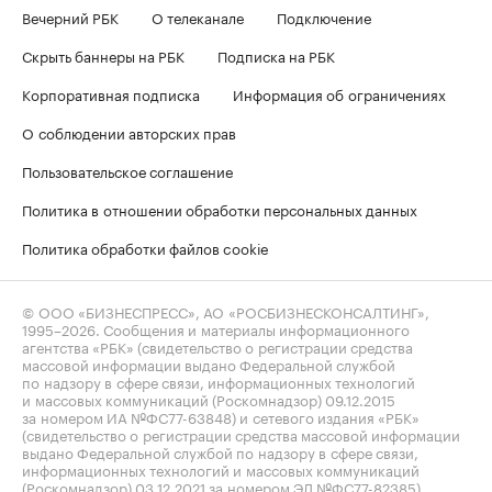
Вечерний РБК
О телеканале
Подключение
Скрыть баннеры на РБК
Подписка на РБК
Корпоративная подписка
Информация об ограничениях
О соблюдении авторских прав
Пользовательское соглашение
Политика в отношении обработки персональных данных
Политика обработки файлов cookie
© ООО «БИЗНЕСПРЕСС», АО «РОСБИЗНЕСКОНСАЛТИНГ»,
1995–2026
. Сообщения и материалы информационного
агентства «РБК» (свидетельство о регистрации средства
массовой информации выдано Федеральной службой
по надзору в сфере связи, информационных технологий
и массовых коммуникаций (Роскомнадзор) 09.12.2015
за номером ИА №ФС77-63848) и сетевого издания «РБК»
(свидетельство о регистрации средства массовой информации
выдано Федеральной службой по надзору в сфере связи,
информационных технологий и массовых коммуникаций
(Роскомнадзор) 03.12.2021 за номером ЭЛ №ФС77-82385)