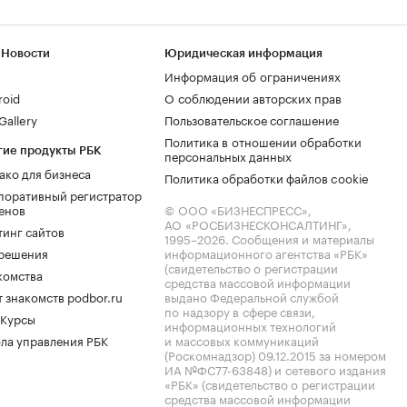
 Новости
Юридическая информация
Информация об ограничениях
roid
О соблюдении авторских прав
allery
Пользовательское соглашение
Политика в отношении обработки
гие продукты РБК
персональных данных
ако для бизнеса
Политика обработки файлов cookie
поративный регистратор
енов
© ООО «БИЗНЕСПРЕСС»,
АО «РОСБИЗНЕСКОНСАЛТИНГ»,
тинг сайтов
1995–2026
. Сообщения и материалы
.решения
информационного агентства «РБК»
(свидетельство о регистрации
комства
средства массовой информации
 знакомств podbor.ru
выдано Федеральной службой
по надзору в сфере связи,
 Курсы
информационных технологий
ла управления РБК
и массовых коммуникаций
(Роскомнадзор) 09.12.2015 за номером
ИА №ФС77-63848) и сетевого издания
«РБК» (свидетельство о регистрации
средства массовой информации