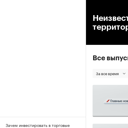
00
Неизвес
террито
Все выпу
За все время
Зачем инвестировать в торговые