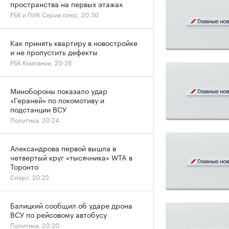
пространства на первых этажах
РБК и ПИК Серия плюс, 20:30
Как принять квартиру в новостройке
и не пропустить дефекты
РБК Компании, 20:26
Минобороны показало удар
«Гераней» по локомотиву и
подстанции ВСУ
Политика, 20:24
Александрова первой вышла в
четвертый круг «тысячника» WTA в
Торонто
Спорт, 20:22
Балицкий сообщил об ударе дрона
ВСУ по рейсовому автобусу
Политика, 20:20