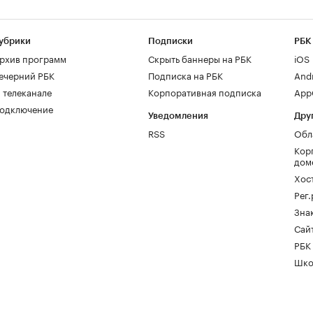
убрики
Подписки
РБК
рхив программ
Скрыть баннеры на РБК
iOS
ечерний РБК
Подписка на РБК
And
 телеканале
Корпоративная подписка
AppG
одключение
Уведомления
Дру
RSS
Обл
Кор
дом
Хос
Рег
Зна
Сайт
РБК
Шко