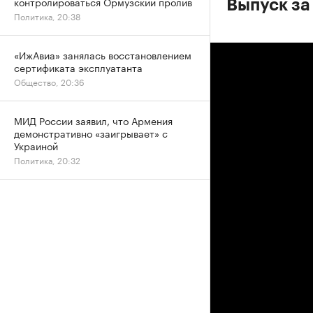
контролироваться Ормузский пролив
Выпуск за 
Политика, 20:38
«ИжАвиа» занялась восстановлением
сертификата эксплуатанта
Общество, 20:36
МИД России заявил, что Армения
демонстративно «заигрывает» с
Украиной
Политика, 20:32