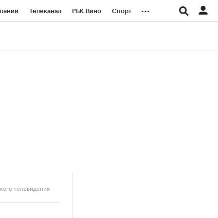
...
пании
Телеканал
РБК Вино
Спорт
ые проекты
Город
Стиль
Крипто
Спецпроекты СПб
логии и медиа
Финансы
кого телевидения