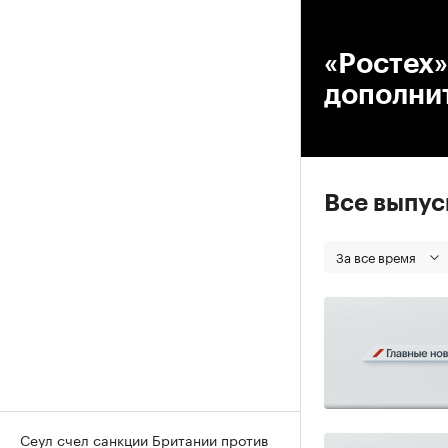
00
«Ростех»
дополни
Все выпу
За все время
Сеул счел санкции Британии против