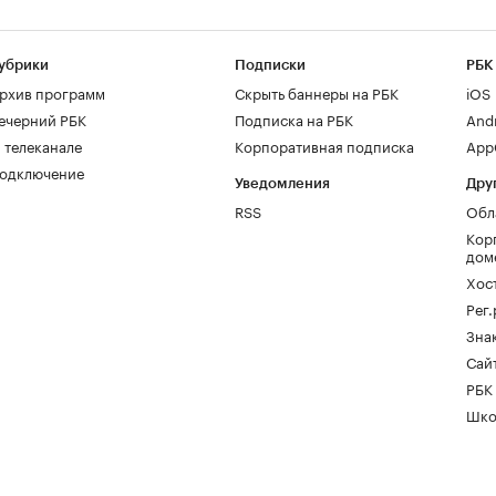
убрики
Подписки
РБК
рхив программ
Скрыть баннеры на РБК
iOS
ечерний РБК
Подписка на РБК
And
 телеканале
Корпоративная подписка
AppG
одключение
Уведомления
Дру
RSS
Обл
Кор
дом
Хос
Рег
Зна
Сайт
РБК
Шко