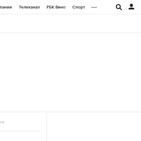
...
пании
Телеканал
РБК Вино
Спорт
ые проекты
Город
Стиль
Крипто
Спецпроекты СПб
логии и медиа
Финансы
ьги