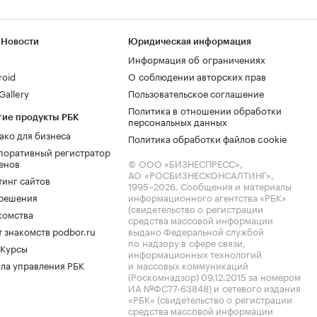
 Новости
Юридическая информация
Информация об ограничениях
roid
О соблюдении авторских прав
allery
Пользовательское соглашение
Политика в отношении обработки
гие продукты РБК
персональных данных
ако для бизнеса
Политика обработки файлов cookie
поративный регистратор
енов
© ООО «БИЗНЕСПРЕСС»,
АО «РОСБИЗНЕСКОНСАЛТИНГ»,
тинг сайтов
1995–2026
. Сообщения и материалы
.решения
информационного агентства «РБК»
(свидетельство о регистрации
комства
средства массовой информации
 знакомств podbor.ru
выдано Федеральной службой
по надзору в сфере связи,
 Курсы
информационных технологий
ла управления РБК
и массовых коммуникаций
(Роскомнадзор) 09.12.2015 за номером
ИА №ФС77-63848) и сетевого издания
«РБК» (свидетельство о регистрации
средства массовой информации