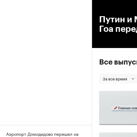
00
Путин и 
Гоа пер
Все выпу
За все время
Аэропорт Домодедово перешел на