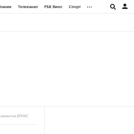
...
пании
Телеканал
РБК Вино
Спорт
ые проекты
Город
Стиль
Крипто
Спецпроекты СПб
логии и медиа
Финансы
 саммитом БРИКС