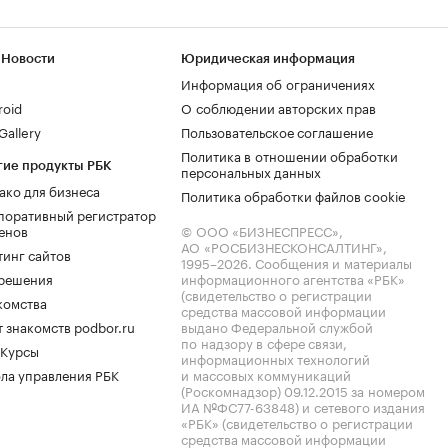
 Новости
Юридическая информация
Информация об ограничениях
roid
О соблюдении авторских прав
allery
Пользовательское соглашение
Политика в отношении обработки
гие продукты РБК
персональных данных
ако для бизнеса
Политика обработки файлов cookie
поративный регистратор
енов
© ООО «БИЗНЕСПРЕСС»,
АО «РОСБИЗНЕСКОНСАЛТИНГ»,
тинг сайтов
1995–2026
. Сообщения и материалы
.решения
информационного агентства «РБК»
(свидетельство о регистрации
комства
средства массовой информации
 знакомств podbor.ru
выдано Федеральной службой
по надзору в сфере связи,
 Курсы
информационных технологий
ла управления РБК
и массовых коммуникаций
(Роскомнадзор) 09.12.2015 за номером
ИА №ФС77-63848) и сетевого издания
«РБК» (свидетельство о регистрации
средства массовой информации