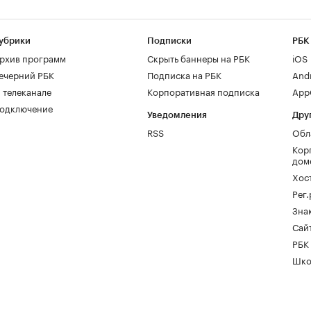
убрики
Подписки
РБК
рхив программ
Скрыть баннеры на РБК
iOS
ечерний РБК
Подписка на РБК
And
 телеканале
Корпоративная подписка
AppG
одключение
Уведомления
Дру
RSS
Обл
Кор
дом
Хос
Рег
Зна
Сайт
РБК
Шко