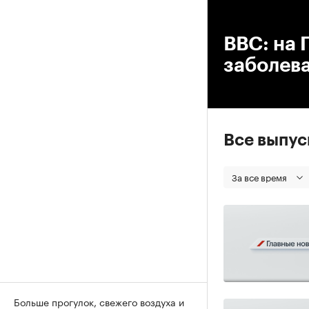
00
ВВС: на 
заболева
Все выпу
За все время
Больше прогулок, свежего воздуха и