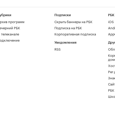
убрики
Подписки
РБК
рхив программ
Скрыть баннеры на РБК
iOS
ечерний РБК
Подписка на РБК
And
 телеканале
Корпоративная подписка
AppG
одключение
Уведомления
Дру
RSS
Обл
Кор
дом
Хос
Рег
Зна
Сайт
РБК
Шко