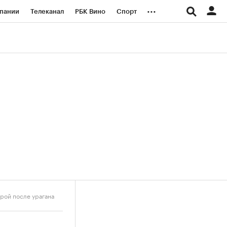
...
пании
Телеканал
РБК Вино
Спорт
ые проекты
Город
Стиль
Крипто
Спецпроекты СПб
логии и медиа
Финансы
ерой после урагана