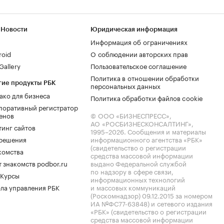
 Новости
Юридическая информация
Информация об ограничениях
roid
О соблюдении авторских прав
allery
Пользовательское соглашение
Политика в отношении обработки
гие продукты РБК
персональных данных
ако для бизнеса
Политика обработки файлов cookie
поративный регистратор
енов
© ООО «БИЗНЕСПРЕСС»,
АО «РОСБИЗНЕСКОНСАЛТИНГ»,
тинг сайтов
1995–2026
. Сообщения и материалы
.решения
информационного агентства «РБК»
(свидетельство о регистрации
комства
средства массовой информации
 знакомств podbor.ru
выдано Федеральной службой
по надзору в сфере связи,
 Курсы
информационных технологий
ла управления РБК
и массовых коммуникаций
(Роскомнадзор) 09.12.2015 за номером
ИА №ФС77-63848) и сетевого издания
«РБК» (свидетельство о регистрации
средства массовой информации